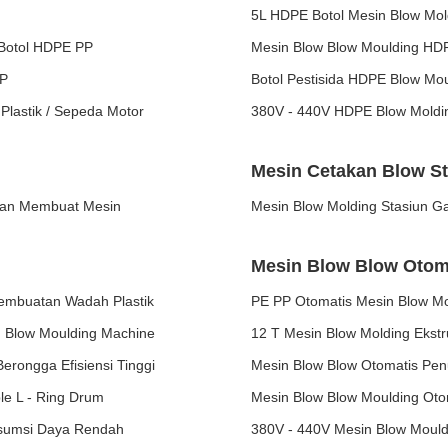
5L HDPE Botol Mesin Blow Mo
 Botol HDPE PP
Mesin Blow Blow Moulding HD
PP
Botol Pestisida HDPE Blow Mo
lastik / Sepeda Motor
380V - 440V HDPE Blow Moldi
Mesin Cetakan Blow S
y Can Membuat Mesin
Mesin Blow Molding Stasiun Ga
Mesin Blow Blow Otom
 Pembuatan Wadah Plastik
PE PP Otomatis Mesin Blow Mo
n Blow Moulding Machine
12 T Mesin Blow Molding Ekst
erongga Efisiensi Tinggi
Mesin Blow Blow Otomatis Penu
le L - Ring Drum
Mesin Blow Blow Moulding Otom
nsumsi Daya Rendah
380V - 440V Mesin Blow Moul