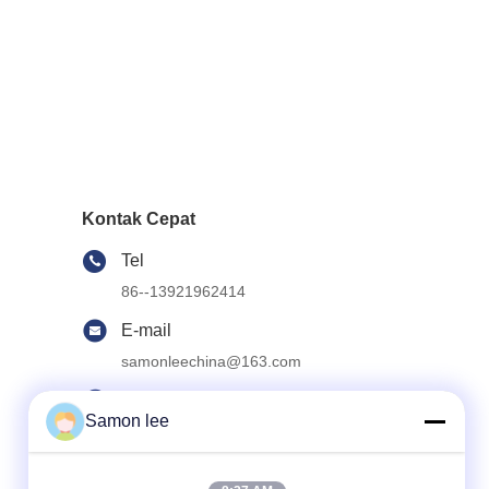
Kontak Cepat
Tel
86--13921962414
E-mail
samonleechina@163.com
Alamat
Samon lee
No.3, HuaTai Road, GangKou Town,
ZhangJiaGang City, 215612, Provinsi
JiangSu, Cina