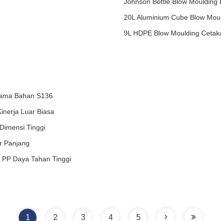
Johnson Bottle Blow Moulding 
20L Aluminium Cube Blow Moul
9L HDPE Blow Moulding Cetaka
 Lama Bahan S136
inerja Luar Biasa
Dimensi Tinggi
ur Panjang
 PP Daya Tahan Tinggi
1
2
3
4
5