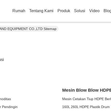
Rumah
Tentang Kami
Produk
Solusi
Video
Blo
ND EQUIPMENT CO.,LTD Sitemap
usi
Mesin Blow Blow HDP
moditas
Mesin Cetakan Tiup HDPE Berke
r Pendingin
160L 260L HDPE Plastik Drum 