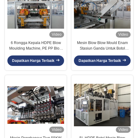
Video
Video
6 Rongga Kepala HDPE Blow
Mesin Blow Blow Mould Enam
Moulding Machine, PE PP Blow
Stasiun Ganda Untuk Botol
Moulding Machine
Pestisida 500 ML - 1L
Dapatkan Harga Terbaik
Dapatkan Harga Terbaik
Video
Video
Mesin Penghancur Tiup 55KW
5L HDPE Botol Mesin Blow