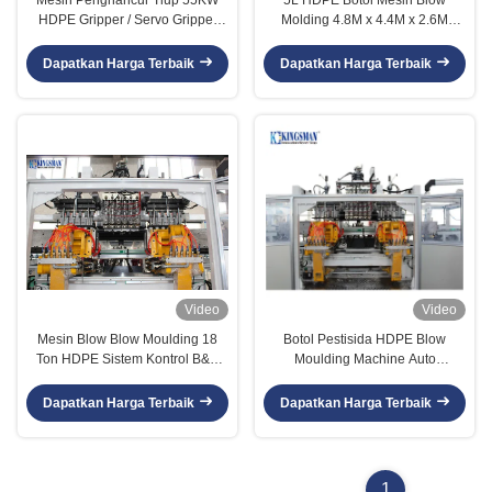
HDPE Gripper / Servo Gripper
Molding 4.8M x 4.4M x 2.6M
Untuk Pembuangan Botol
Konsumsi Daya Rendah
Dapatkan Harga Terbaik
Dapatkan Harga Terbaik
Video
Video
Mesin Blow Blow Moulding 18
Botol Pestisida HDPE Blow
Ton HDPE Sistem Kontrol B&R
Moulding Machine Auto
Termasuk 100 WDS
Pelumasan Pasca Pendinginan
Dapatkan Harga Terbaik
Dapatkan Harga Terbaik
1