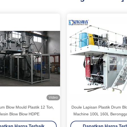
Video
um Blow Mould Plastik 12 Ton,
Doule Lapisan Plastik Drum Bl
esin Blow Blow HDPE
Machine 100L 160L Berongga 
Tinggi
atkan Harga Terbaik
Dapatkan Harga Ter