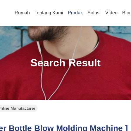
Rumah
Tentang Kami
Produk
Solusi
Video
Blo
Search Result
Online Manufacturer
r Bottle Blow Molding Machine ]