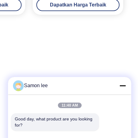
baik
Dapatkan Harga Terbaik
Samon lee
Kontak Cepat
11:40 AM
Tel
86--13921962414
Good day, what product are you looking 
for?
E-mail
samonleechina@163.com