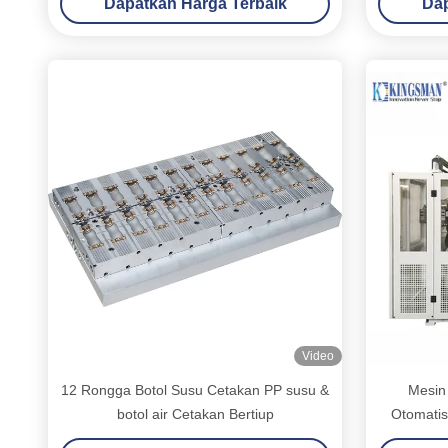
Dapatkan Harga Terbaik
Dap
Video
12 Rongga Botol Susu Cetakan PP susu &
Mesin
botol air Cetakan Bertiup
Otomati