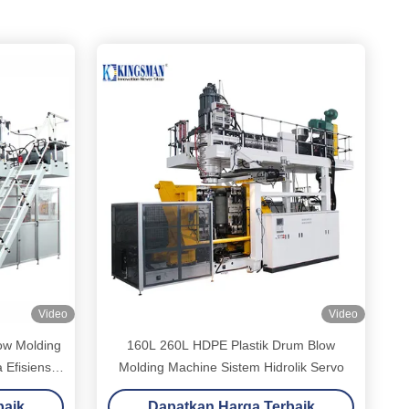
Video
Video
ow Molding
160L 260L HDPE Plastik Drum Blow
Efisiensi
Molding Machine Sistem Hidrolik Servo
baik
Dapatkan Harga Terbaik