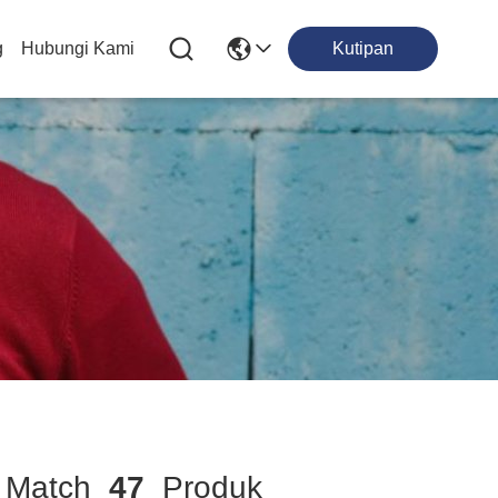
g
Hubungi Kami
Kutipan
Match
47
Produk