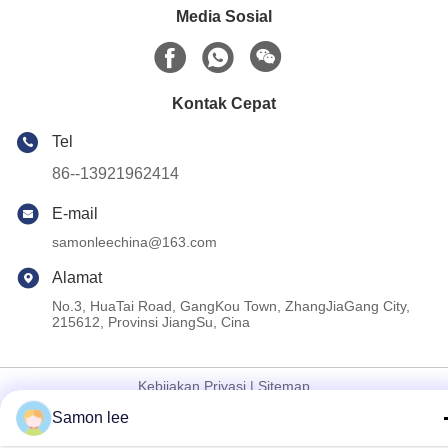
Media Sosial
Kontak Cepat
Tel
86--13921962414
E-mail
samonleechina@163.com
Alamat
No.3, HuaTai Road, GangKou Town, ZhangJiaGang City,
215612, Provinsi JiangSu, Cina
Kebijakan Privasi
|
Sitemap
Samon lee
Cina Baik Kualitas ekstrusi mesin blow molding Pemasok. Hak
cipta © 2019-2026 KINGSMAN(ZHANGJIAGANG)MECHANICAL