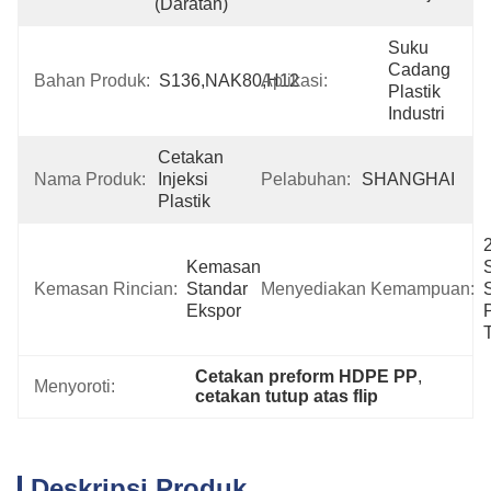
(daratan)
Suku 
Cadang 
Bahan Produk:
S136,NAK80,H12
Aplikasi:
Plastik 
Industri
Cetakan 
Nama Produk:
Injeksi 
Pelabuhan:
SHANGHAI
Plastik
2
Kemasan 
S
Kemasan Rincian:
Standar 
Menyediakan Kemampuan:
S
Ekspor
P
Cetakan preform HDPE PP
, 
Menyoroti:
cetakan tutup atas flip
Deskripsi Produk